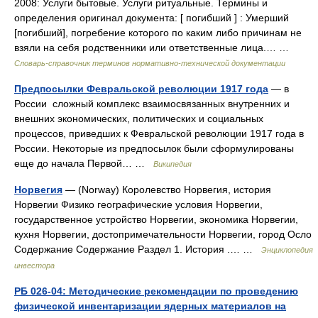
2008: Услуги бытовые. Услуги ритуальные. Термины и
определения оригинал документа: [ погибший ] : Умерший
[погибший], погребение которого по каким либо причинам не
взяли на себя родственники или ответственные лица.… …
Словарь-справочник терминов нормативно-технической документации
Предпосылки Февральской революции 1917 года
— в
России сложный комплекс взаимосвязанных внутренних и
внешних экономических, политических и социальных
процессов, приведших к Февральской революции 1917 года в
России. Некоторые из предпосылок были сформулированы
еще до начала Первой… …
Википедия
Норвегия
— (Norway) Королевство Норвегия, история
Норвегии Физико географические условия Норвегии,
государственное устройство Норвегии, экономика Норвегии,
кухня Норвегии, достопримечательности Норвегии, город Осло
Содержание Содержание Раздел 1. История .… …
Энциклопедия
инвестора
РБ 026-04: Методические рекомендации по проведению
физической инвентаризации ядерных материалов на